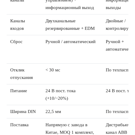
каналы
управлением) +
информацион
информационный выход
выходы
Каналы
Двухканальные
Двойные /
входов
резервированные + EDM
контролируем
Сброс
Ручной / автоматический
Ручной +
автоматическ
Отклик
< 30 мс
По техпаспор
отпускания
Питание
24 В пост. тока
24 В пост. ток
(+10/−20%)
Ширина DIN
22,5 мм
По техпаспор
Поставка
Напрямую с завода в
Дистрибьютор
Китае, MOQ 1 комплект,
канал ABB / J