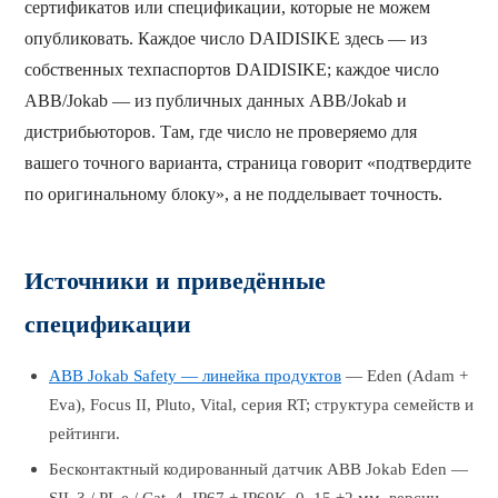
сертификатов или спецификации, которые не можем
опубликовать. Каждое число DAIDISIKE здесь — из
собственных техпаспортов DAIDISIKE; каждое число
ABB/Jokab — из публичных данных ABB/Jokab и
дистрибьюторов. Там, где число не проверяемо для
вашего точного варианта, страница говорит «подтвердите
по оригинальному блоку», а не подделывает точность.
Источники и приведённые
спецификации
ABB Jokab Safety — линейка продуктов
— Eden (Adam +
Eva), Focus II, Pluto, Vital, серия RT; структура семейств и
рейтинги.
Бесконтактный кодированный датчик ABB Jokab Eden —
SIL 3 / PL e / Cat. 4, IP67 + IP69K, 0–15 ±2 мм, версии