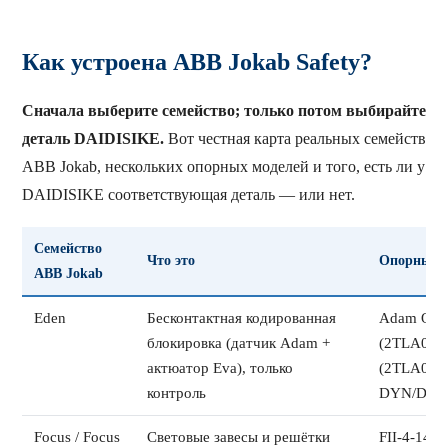
Как устроена ABB Jokab Safety?
Сначала выберите семейство; только потом выбирайте
деталь DAIDISIKE.
Вот честная карта реальных семейств
ABB Jokab, нескольких опорных моделей и того, есть ли у
DAIDISIKE соответствующая деталь — или нет.
Семейство
Что это
Опорные 
ABB Jokab
Eden
Бесконтактная кодированная
Adam OSS
блокировка (датчик Adam +
(2TLA020
актюатор Eva), только
(2TLA020
контроль
DYN/DYNl
Focus / Focus
Световые завесы и решётки
FII-4-14 (п