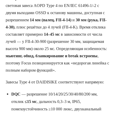
световая завеса AOPD Type 4 по EN/IEC 61496-1/-2 с
двумя выходами OSSD к останову машины, доступная с
разрешением
14 мм (палец, FII-4-14)
и
30 мм (рука, FII-
4-30)
, плюс решётки до 4 лучей (FII-4-K). Время отклика
составляет примерно
14–45 мс
в зависимости от числа
лучей — у FII-4-30-900 (разрешение 30 мм, защищаемая
высота 900 мм) около 25 мс. Определяющая особенность:
мьютинг, обход, бланкирование и break встроены
,
поэтому Focus позиционируется как «недорогая линейка с
полным набором функций».
Завесы Type 4 от DAIDISIKE соответствуют напрямую:
DQC
— разрешение 10/14/20/25/30/40/80/200 мм,
отклик
≤15 мс
, дальность 0,3–3 м, IP65,
помехоустойчивость ≥10 000 люкс, двухканальный