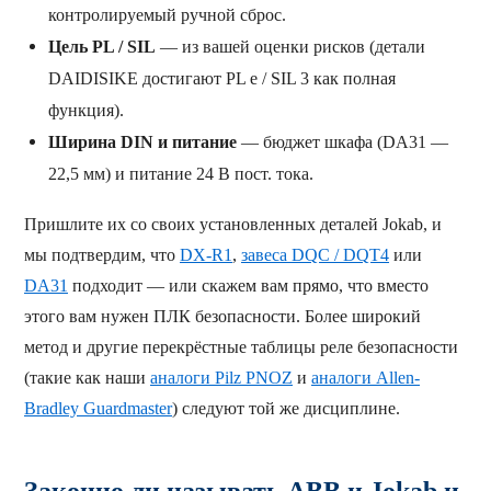
контролируемый ручной сброс.
Цель PL / SIL
— из вашей оценки рисков (детали
DAIDISIKE достигают PL e / SIL 3 как полная
функция).
Ширина DIN и питание
— бюджет шкафа (DA31 —
22,5 мм) и питание 24 В пост. тока.
Пришлите их со своих установленных деталей Jokab, и
мы подтвердим, что
DX-R1
,
завеса DQC / DQT4
или
DA31
подходит — или скажем вам прямо, что вместо
этого вам нужен ПЛК безопасности. Более широкий
метод и другие перекрёстные таблицы реле безопасности
(такие как наши
аналоги Pilz PNOZ
и
аналоги Allen-
Bradley Guardmaster
) следуют той же дисциплине.
Законно ли называть ABB и Jokab и