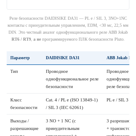
Реле безопасности DAIDISIKE DA31 — PL e / SIL 3, 3NO+1NC
контакты с принудительным управлением, EDM, <30 мс, 22,5 мм
DIN. Это честный аналог однофункционального реле ABB Jokab
RT6 / RT9
,
а не
программируемого ПЛК безопасности Pluto.
Параметр
DAIDISIKE DA31
ABB Jokab RT
Тип
Проводное
Проводное
однофункциональное реле
однофункцион
безопасности
реле безопасн
Класс
Cat. 4 / PL e (ISO 13849-1)
PL e / SIL 3 / C
безопасности
/ SIL 3 (IEC 62061)
Выходы /
3 NO + 1 NC (с
3 разрешающи
разрешающие
принудительным
+ транзисторн