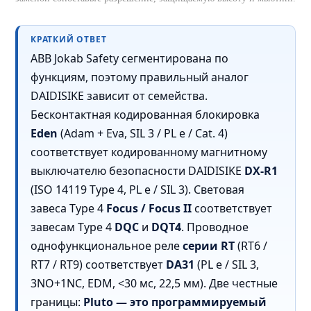
КРАТКИЙ ОТВЕТ
ABB Jokab Safety сегментирована по
функциям, поэтому правильный аналог
DAIDISIKE зависит от семейства.
Бесконтактная кодированная блокировка
Eden
(Adam + Eva, SIL 3 / PL e / Cat. 4)
соответствует кодированному магнитному
выключателю безопасности DAIDISIKE
DX-R1
(ISO 14119 Type 4, PL e / SIL 3). Световая
завеса Type 4
Focus / Focus II
соответствует
завесам Type 4
DQC
и
DQT4
. Проводное
однофункциональное реле
серии RT
(RT6 /
RT7 / RT9) соответствует
DA31
(PL e / SIL 3,
3NO+1NC, EDM, <30 мс, 22,5 мм). Две честные
границы:
Pluto — это программируемый