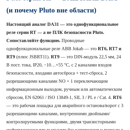
(и почему Pluto вне области)
Настоящий аналог DA31 — это однофункциональное
реле серии RT — а не ПЛК безопасности Pluto.
Сопоставляйте функцию.
Проводные
однофункциональные реле ABB Jokab — это
RT6, RT7 и
RT9
(плюс JSBRT11).
RT9
— это DIN-модуль 22,5 мм, 24
В пост. тока, IP20, −10…+55 °C, с 2 каналами входов
безопасности, входами автосброса + тест-сброса, 2
разрешающими каналами NO + 1 переключающим
информационным выходом, ручным или автоматическим
сбросом, EN 62061 / ISO 13849-1, SIL 3 / PL e / Cat. 4.
RT6
— это рабочая лошадка для аварийного останова/ворот с 3
разрешающими каналами, внутренними двойными/
контролируемыми функциями, двумя транзисторными
информационными выходами без напряжения и ручным +