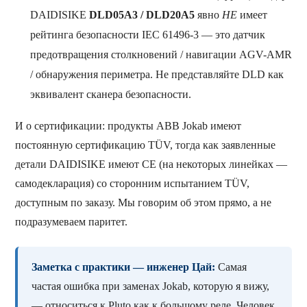
DAIDISIKE
DLD05A3 / DLD20A5
явно
НЕ
имеет
рейтинга безопасности IEC 61496-3 — это датчик
предотвращения столкновений / навигации AGV-AMR
/ обнаружения периметра. Не представляйте DLD как
эквивалент сканера безопасности.
И о сертификации: продукты ABB Jokab имеют
постоянную сертификацию TÜV, тогда как заявленные
детали DAIDISIKE имеют CE (на некоторых линейках —
самодекларация) со сторонним испытанием TÜV,
доступным по заказу. Мы говорим об этом прямо, а не
подразумеваем паритет.
Заметка с практики — инженер Цай:
Самая
частая ошибка при заменах Jokab, которую я вижу,
— относиться к Pluto как к большому реле. Человек