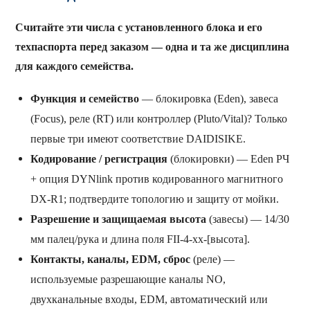
Считайте эти числа с установленного блока и его
техпаспорта перед заказом — одна и та же дисциплина
для каждого семейства.
Функция и семейство
— блокировка (Eden), завеса
(Focus), реле (RT) или контроллер (Pluto/Vital)? Только
первые три имеют соответствие DAIDISIKE.
Кодирование / регистрация
(блокировки) — Eden РЧ
+ опция DYNlink против кодированного магнитного
DX-R1; подтвердите топологию и защиту от мойки.
Разрешение и защищаемая высота
(завесы) — 14/30
мм палец/рука и длина поля FII-4-xx-[высота].
Контакты, каналы, EDM, сброс
(реле) —
используемые разрешающие каналы NO,
двухканальные входы, EDM, автоматический или