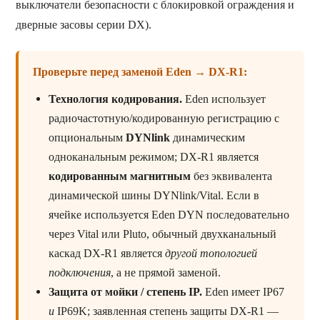
выключатели безопасности с блокировкой ограждения и
дверные засовы серии DX).
Проверьте перед заменой Eden → DX-R1:
Технология кодирования.
Eden использует
радиочастотную/кодированную регистрацию с
опциональным
DYNlink
динамическим
одноканальным режимом; DX-R1 является
кодированным магнитным
без эквивалента
динамической шины DYNlink/Vital. Если в
ячейке используется Eden DYN последовательно
через Vital или Pluto, обычный двухканальный
каскад DX-R1 является
другой топологией
подключения
, а не прямой заменой.
Защита от мойки / степень IP.
Eden имеет IP67
и
IP69K; заявленная степень защиты DX-R1 —