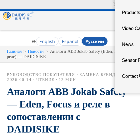
🇨🇳
中文官网
Product
Video C
🌐
English
Español
Русский
News
Главная
>
Новости
>
Аналоги ABB Jokab Safety (Eden, Focus,
реле) — DAIDISIKE
Sensor 
РУКОВОДСТВО ПОКУПАТЕЛЯ · ЗАМЕНА БРЕНДА ·
Contact
2026-06-14
· ЧТЕНИЕ ~12 МИН
Аналоги ABB Jokab Safety
— Eden, Focus и реле в
сопоставлении с
DAIDISIKE