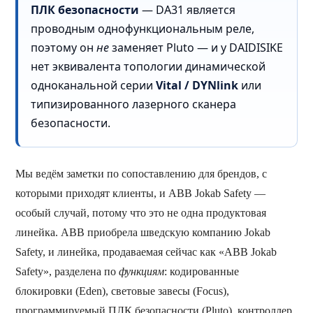
ПЛК безопасности
— DA31 является
проводным однофункциональным реле,
поэтому он
не
заменяет Pluto — и у DAIDISIKE
нет эквивалента топологии динамической
одноканальной серии
Vital / DYNlink
или
типизированного лазерного сканера
безопасности.
Мы ведём заметки по сопоставлению для брендов, с
которыми приходят клиенты, и ABB Jokab Safety —
особый случай, потому что это не одна продуктовая
линейка. ABB приобрела шведскую компанию Jokab
Safety, и линейка, продаваемая сейчас как «ABB Jokab
Safety», разделена по
функциям
: кодированные
блокировки (Eden), световые завесы (Focus),
программируемый ПЛК безопасности (Pluto), контроллер