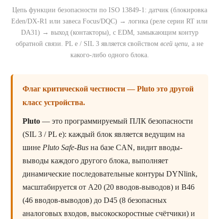
Цепь функции безопасности по ISO 13849-1: датчик (блокировка
Eden/DX-R1 или завеса Focus/DQC) → логика (реле серии RT или
DA31) → выход (контакторы), с EDM, замыкающим контур
обратной связи. PL e / SIL 3 является свойством
всей цепи
, а не
какого-либо одного блока.
Флаг критической честности — Pluto это другой
класс устройства.
Pluto
— это программируемый ПЛК безопасности
(SIL 3 / PL e): каждый блок является ведущим на
шине
Pluto Safe-Bus
на базе CAN, видит вводы-
выводы каждого другого блока, выполняет
динамические последовательные контуры DYNlink,
масштабируется от A20 (20 вводов-выводов) и B46
(46 вводов-выводов) до D45 (8 безопасных
аналоговых входов, высокоскоростные счётчики) и