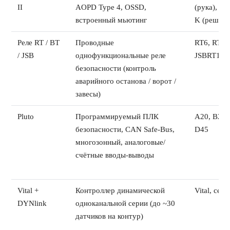
II
AOPD Type 4, OSSD,
(рука), FII
встроенный мьютинг
K (решётк
Реле RT / BT
Проводные
RT6, RT7, 
/ JSB
однофункциональные реле
JSBRT11
безопасности (контроль
аварийного останова / ворот /
завесы)
Pluto
Программируемый ПЛК
A20, B20,
безопасности, CAN Safe-Bus,
D45
многозонный, аналоговые/
счётные вводы-выводы
Vital +
Контроллер динамической
Vital, се
DYNlink
одноканальной серии (до ~30
датчиков на контур)