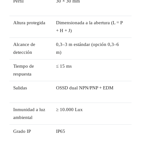
Perfil
30 × 30 mm
30 
Altura protegida
Dimensionada a la abertura (L = P
150–
+ H + J)
de 
Alcance de
0,3–3 m estándar (opción 0,3–6
p. e
detección
m)
B4F
Tiempo de
≤ 15 ms
< 15
respuesta
segú
Salidas
OSSD dual NPN/PNP + EDM
OSSD
módu
Inmunidad a luz
≥ 10.000 Lux
Segú
ambiental
Rock
Grado IP
IP65
IP65