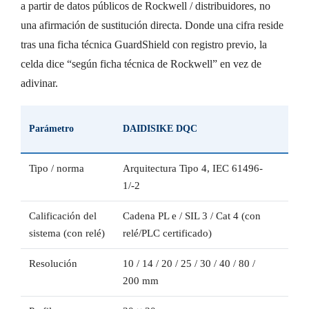
a partir de datos públicos de Rockwell / distribuidores, no
una afirmación de sustitución directa. Donde una cifra reside
tras una ficha técnica GuardShield con registro previo, la
celda dice “según ficha técnica de Rockwell” en vez de
adivinar.
Parámetro
DAIDISIKE DQC
Guar
Tipo / norma
Arquitectura Tipo 4, IEC 61496-
Tipo
1/-2
1&-
Calificación del
Cadena PL e / SIL 3 / Cat 4 (con
SIL 
sistema (con relé)
relé/PLC certificado)
e (E
Resolución
10 / 14 / 20 / 25 / 30 / 40 / 80 /
14 m
200 mm
man