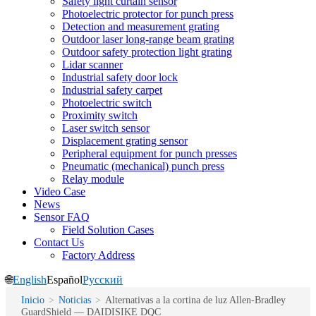
Safety light curtain sensor
Photoelectric protector for punch press
Detection and measurement grating
Outdoor laser long-range beam grating
Outdoor safety protection light grating
Lidar scanner
Industrial safety door lock
Industrial safety carpet
Photoelectric switch
Proximity switch
Laser switch sensor
Displacement grating sensor
Peripheral equipment for punch presses
Pneumatic (mechanical) punch press
Relay module
Video Case
News
Sensor FAQ
Field Solution Cases
Contact Us
Factory Address
🌐
English
Español
Русский
Inicio
>
Noticias
>
Alternativas a la cortina de luz Allen-Bradley
GuardShield — DAIDISIKE DQC