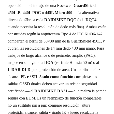
operación — el trabajo de una Rockwell
GuardShield
450L-B
,
440L POC
o
445L Micro 400
— la alternativa
directa de fábrica es la
DAIDISIKE DQC
(o la
DQT4
cuando necesita la resolución de dedo más fina). Ambas están
construidas según la arquitectura Tipo 4 de IEC 61496-1/-2,
comparten el perfil de 30×30 mm de la GuardShield 450L, y
cubren las resoluciones de 14 mm dedo / 30 mm mano. Para
trabajos de largo alcance o de perímetro amplio (PAC),
mapee en su lugar a la
DQA
(variante H hasta 50 m) o al
LiDAR DLD
para protección de área. Una cortina de luz
alcanza
PL e / SIL 3 solo como función completa
: sus
salidas OSSD duales deben activar un relé de seguridad
certificado — el
DAIDISIKE DA31
— que realiza la parada
segura con EDM. Es un reemplazo de función comparable,
no un sustituto pin a pin; compare resolución, altura
protegida, alcance, salida y grado IP, y luego recalcule la