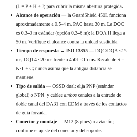
(L = P + H + J) para cubrir la misma abertura protegida.
Alcance de operación
— la GuardShield 450L funciona
aproximadamente a 0,5–4 m, PAC hasta 30 m. La DQC
es 0,3–3 m estándar (opción 0,3–6 m); la DQA H llega a
50 m. Verifique el alcance contra la unidad sustituida.
Tiempo de respuesta → ISO 13855
— DQC/DQA ≤15
ms, DQT4 ≤20 ms frente a 450L <15 ms. Recalcule S =
K·T + C; nunca asuma que la antigua distancia se
mantiene.
Tipo de salida
— OSSD dual; elija PNP (estándar
global) o NPN, y cablee
ambos
canales a la entrada de
doble canal del DA31 con EDM a través de los contactos
de guía forzada.
Conector y montaje
— M12 (8 pines) o aviación;
confirme el ajuste del conector y del soporte.