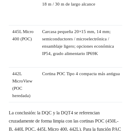
18 m / 30 m de largo alcance
445L Micro
Carcasa pequeña 20×15 mm, 14 mm;
400 (POC)
semiconductores / microelectrónica /
ensamblaje ligero; opciones económica
IP54, grado alimentario IP69K
442L
Cortina POC Tipo 4 compacta más antigua
MicroView
(POC
heredada)
La conclusión: la DQC y la DQT4 se referencian
cruzadamente de forma limpia con las cortinas POC (450L-
B, 440L POC, 445L Micro 400, 442L). Para la función PAC