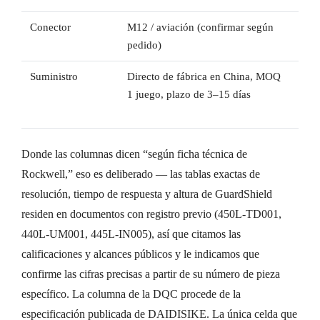
Conector
M12 / aviación (confirmar según
QD m
pedido)
YD)
Suministro
Directo de fábrica en China, MOQ
Cana
1 juego, plazo de 3–15 días
Rock
Donde las columnas dicen “según ficha técnica de
Rockwell,” eso es deliberado — las tablas exactas de
resolución, tiempo de respuesta y altura de GuardShield
residen en documentos con registro previo (450L-TD001,
440L-UM001, 445L-IN005), así que citamos las
calificaciones y alcances públicos y le indicamos que
confirme las cifras precisas a partir de su número de pieza
específico. La columna de la DQC procede de la
especificación publicada de DAIDISIKE. La única celda que