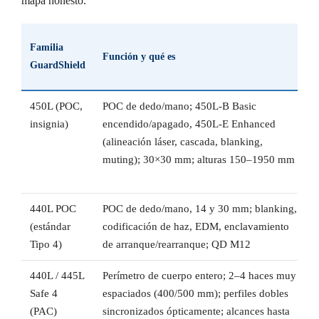
mapa honesto.
Familia
Función y qué es
GuardShield
450L (POC,
POC de dedo/mano; 450L-B Basic
insignia)
encendido/apagado, 450L-E Enhanced
(alineación láser, cascada, blanking,
muting); 30×30 mm; alturas 150–1950 mm
440L POC
POC de dedo/mano, 14 y 30 mm; blanking,
(estándar
codificación de haz, EDM, enclavamiento
Tipo 4)
de arranque/rearranque; QD M12
440L / 445L
Perímetro de cuerpo entero; 2–4 haces muy
Safe 4
espaciados (400/500 mm); perfiles dobles
(PAC)
sincronizados ópticamente; alcances hasta