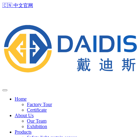
🇨🇳
中文官网
Home
Factory Tour
Certificate
About Us
Our Team
Exhibition
Products