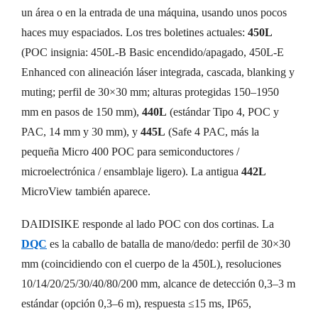
un área o en la entrada de una máquina, usando unos pocos
haces muy espaciados. Los tres boletines actuales:
450L
(POC insignia: 450L-B Basic encendido/apagado, 450L-E
Enhanced con alineación láser integrada, cascada, blanking y
muting; perfil de 30×30 mm; alturas protegidas 150–1950
mm en pasos de 150 mm),
440L
(estándar Tipo 4, POC y
PAC, 14 mm y 30 mm), y
445L
(Safe 4 PAC, más la
pequeña Micro 400 POC para semiconductores /
microelectrónica / ensamblaje ligero). La antigua
442L
MicroView también aparece.
DAIDISIKE responde al lado POC con dos cortinas. La
DQC
es la caballo de batalla de mano/dedo: perfil de 30×30
mm (coincidiendo con el cuerpo de la 450L), resoluciones
10/14/20/25/30/40/80/200 mm, alcance de detección 0,3–3 m
estándar (opción 0,3–6 m), respuesta ≤15 ms, IP65,