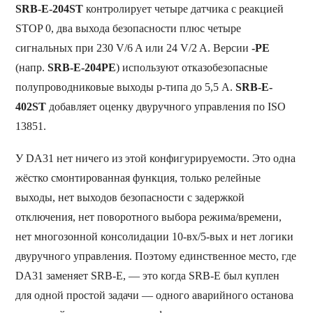
SRB-E-204ST
контролирует четыре датчика с реакцией
STOP 0, два выхода безопасности плюс четыре
сигнальных при 230 V/6 A или 24 V/2 A. Версии
-PE
(напр.
SRB-E-204PE
) используют отказобезопасные
полупроводниковые выходы p-типа до 5,5 A.
SRB-E-
402ST
добавляет оценку двуручного управления по ISO
13851.
У DA31 нет ничего из этой конфигурируемости. Это одна
жёстко смонтированная функция, только релейные
выходы, нет выходов безопасности с задержкой
отключения, нет поворотного выбора режима/времени,
нет многозонной консолидации 10-вх/5-вых и нет логики
двуручного управления. Поэтому единственное место, где
DA31 заменяет SRB-E, — это когда SRB-E был куплен
для одной простой задачи — одного аварийного останова