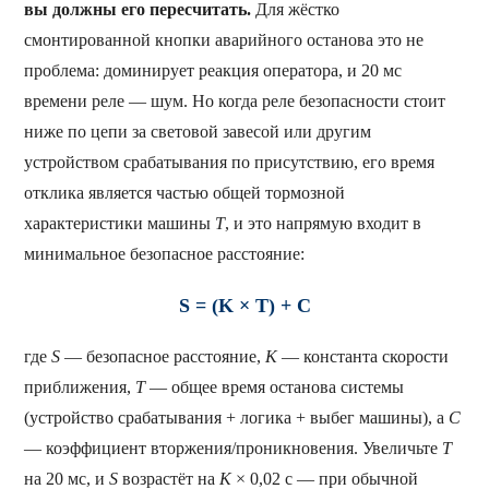
вы должны его пересчитать.
Для жёстко
смонтированной кнопки аварийного останова это не
проблема: доминирует реакция оператора, и 20 мс
времени реле — шум. Но когда реле безопасности стоит
ниже по цепи за световой завесой или другим
устройством срабатывания по присутствию, его время
отклика является частью общей тормозной
характеристики машины
T
, и это напрямую входит в
минимальное безопасное расстояние:
S = (K × T) + C
где
S
— безопасное расстояние,
K
— константа скорости
приближения,
T
— общее время останова системы
(устройство срабатывания + логика + выбег машины), а
C
— коэффициент вторжения/проникновения. Увеличьте
T
на 20 мс, и
S
возрастёт на
K
× 0,02 с — при обычной