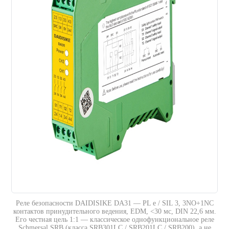
Реле безопасности DAIDISIKE DA31 — PL e / SIL 3, 3NO+1NC
контактов принудительного ведения, EDM, <30 мс, DIN 22,6 мм.
Его честная цель 1:1 — классическое однофункциональное реле
Schmersal SRB (класса SRB301LC / SRB201LC / SRB200), а не