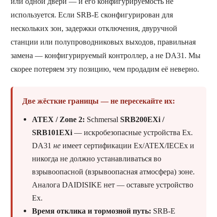
или одной двери — и его конфигурируемость не
используется. Если SRB-E сконфигурирован для
нескольких зон, задержки отключения, двуручной
станции или полупроводниковых выходов, правильная
замена — конфигурируемый контроллер, а не DA31. Мы
скорее потеряем эту позицию, чем продадим её неверно.
Две жёсткие границы — не пересекайте их:
ATEX / Zone 2:
Schmersal
SRB200EXi /
SRB101EXi
— искробезопасные устройства Ex.
DA31
не
имеет сертификации Ex/ATEX/IECEx и
никогда не должно устанавливаться во
взрывоопасной (взрывоопасная атмосфера) зоне.
Аналога DAIDISIKE нет — оставьте устройство
Ex.
Время отклика и тормозной путь:
SRB-E