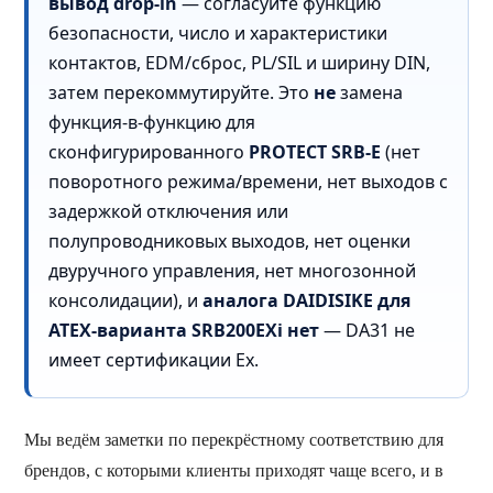
вывод drop-in
— согласуйте функцию
безопасности, число и характеристики
контактов, EDM/сброс, PL/SIL и ширину DIN,
затем перекоммутируйте. Это
не
замена
функция-в-функцию для
сконфигурированного
PROTECT SRB-E
(нет
поворотного режима/времени, нет выходов с
задержкой отключения или
полупроводниковых выходов, нет оценки
двуручного управления, нет многозонной
консолидации), и
аналога DAIDISIKE для
ATEX-варианта SRB200EXi нет
— DA31 не
имеет сертификации Ex.
Мы ведём заметки по перекрёстному соответствию для
брендов, с которыми клиенты приходят чаще всего, и в