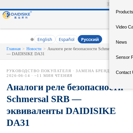
🇨🇳
中文官网
Product
Video C
🌐
English
Español
Русский
News
Главная
>
Новости
>
Аналоги реле безопасности Schmersal SRB
— DAIDISIKE DA31
Sensor 
РУКОВОДСТВО ПОКУПАТЕЛЯ · ЗАМЕНА БРЕНДА ·
Contact
2026-06-14
· ~11 МИН ЧТЕНИЯ
Аналоги реле безопасности
Schmersal SRB —
эквиваленты DAIDISIKE
DA31