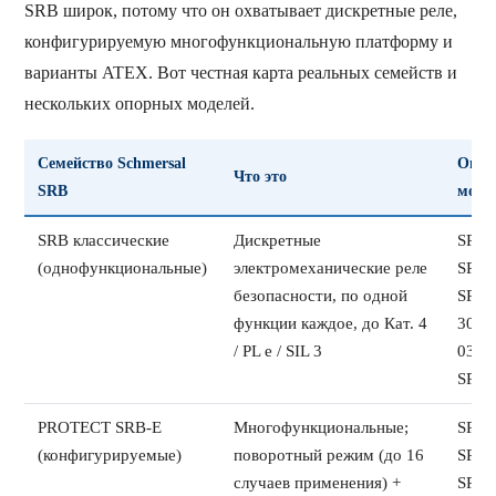
SRB широк, потому что он охватывает дискретные реле,
конфигурируемую многофункциональную платформу и
варианты ATEX. Вот честная карта реальных семейств и
нескольких опорных моделей.
Семейство Schmersal
Опор
Что это
SRB
моде
SRB классические
Дискретные
SRB3
(однофункциональные)
электромеханические реле
SRB2
безопасности, по одной
SRB2
функции каждое, до Кат. 4
301A
/ PL e / SIL 3
031M
SRB-
PROTECT SRB-E
Многофункциональные;
SRB-
(конфигурируемые)
поворотный режим (до 16
SRB-
случаев применения) +
SRB-