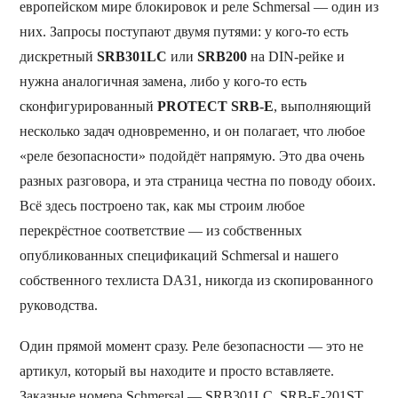
европейском мире блокировок и реле Schmersal — один из
них. Запросы поступают двумя путями: у кого-то есть
дискретный
SRB301LC
или
SRB200
на DIN-рейке и
нужна аналогичная замена, либо у кого-то есть
сконфигурированный
PROTECT SRB-E
, выполняющий
несколько задач одновременно, и он полагает, что любое
«реле безопасности» подойдёт напрямую. Это два очень
разных разговора, и эта страница честна по поводу обоих.
Всё здесь построено так, как мы строим любое
перекрёстное соответствие — из собственных
опубликованных спецификаций Schmersal и нашего
собственного техлиста DA31, никогда из скопированного
руководства.
Один прямой момент сразу. Реле безопасности — это не
артикул, который вы находите и просто вставляете.
Заказные номера Schmersal — SRB301LC, SRB-E-201ST,