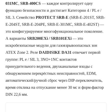
031MC
,
SRB-400CS
— каждое контролирует одну
функцию безопасности и достигает Категории 4 / PL e /
SIL 3. Семейство
PROTECT SRB-E
(SRB-E-201ST, SRB-
E-204ST, SRB-E-204PE, SRB-E-301MC, SRB-E-402ST) —
это конфигурируемое многофункциональное поколение.
А варианты
SRB200EXi / SRB101EXi
— это
искробезопасные модули для газовзрывоопасных зон
ATEX Zone 2. Реле
DAIDISIKE DA31
отвечает первой
группе: PL e / SIL 3, 3NO+1NC контактов
принудительного ведения, двухканальные входы с
обнаружением перекрёстных неисправностей, EDM,
автоматический/ручной сброс через DIP-переключатель,
время отклика на отпускание менее 30 мс и форм-фактор
DIN 22,6 мм.