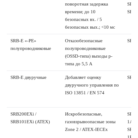
поворотная задержка
SRB-
времени; до 10
SRB-
безопасных вх. / 5
безопасных вых.; <10 мс
SRB-E «-PE»
Отказобезопасные
SRB-
полупроводниковые
полупроводниковые
(OSSD-типа) выходы p-
типа до 5,5 A
SRB-E двуручные
Добавляет оценку
SRB-
двуручного управления по
ISO 13851 / EN 574
SRB200EXi /
Искробезопасные,
SRB2
SRB101EXi (ATEX)
газовзрывоопасные зоны
1A,
Zone 2 / ATEX-IECEx
SRB2
1R,