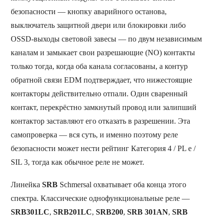
безопасности — кнопку аварийного останова,
выключатель защитной двери или блокировки либо
OSSD-выходы световой завесы — по двум независимым
каналам и замыкает свои разрешающие (NO) контакты
только тогда, когда оба канала согласованы, а контур
обратной связи EDM подтверждает, что нижестоящие
контакторы действительно отпали. Один сваренный
контакт, перекрёстно замкнутый провод или залипший
контактор заставляют его отказать в разрешении. Эта
самопроверка — вся суть, и именно поэтому реле
безопасности может нести рейтинг Категория 4 / PL e /
SIL 3, тогда как обычное реле не может.
Линейка
SRB
Schmersal охватывает оба конца этого
спектра. Классические однофункциональные реле —
SRB301LC
,
SRB201LC
,
SRB200
,
SRB 301AN
,
SRB