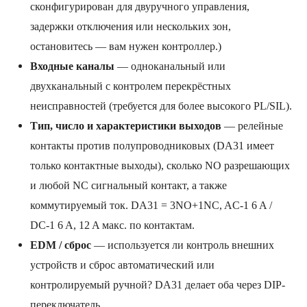
сконфигурирован для двуручного управления,
задержки отключения или нескольких зон,
остановитесь — вам нужен контроллер.)
Входные каналы
— одноканальный или
двухканальный с контролем перекрёстных
неисправностей (требуется для более высокого PL/SIL).
Тип, число и характеристики выходов
— релейные
контакты против полупроводниковых (DA31 имеет
только контактные выходы), сколько NO разрешающих
и любой NC сигнальный контакт, а также
коммутируемый ток. DA31 = 3NO+1NC, AC-1 6 A /
DC-1 6 A, 12 A макс. по контактам.
EDM / сброс
— используется ли контроль внешних
устройств и сброс автоматический или
контролируемый ручной? DA31 делает оба через DIP-
переключатель.