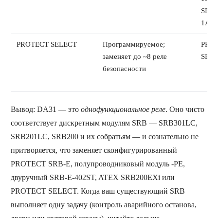
SRB1
1A/1
PROTECT SELECT
Программируемое;
PRO
заменяет до ~8 реле
SEL
безопасности
Вывод: DA31 — это
однофункциональное реле
. Оно чисто
соответствует дискретным модулям SRB — SRB301LC,
SRB201LC, SRB200 и их собратьям — и сознательно не
притворяется, что заменяет сконфигурированный
PROTECT SRB-E, полупроводниковый модуль -PE,
двуручный SRB-E-402ST, ATEX SRB200EXi или
PROTECT SELECT. Когда ваш существующий SRB
выполняет одну задачу (контроль аварийного останова,