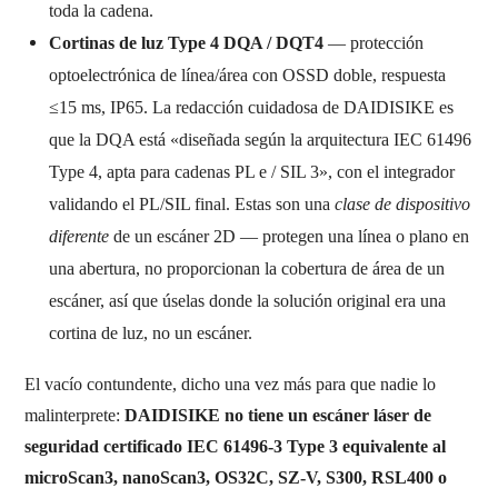
toda la cadena.
Cortinas de luz Type 4 DQA / DQT4
— protección
optoelectrónica de línea/área con OSSD doble, respuesta
≤15 ms, IP65. La redacción cuidadosa de DAIDISIKE es
que la DQA está «diseñada según la arquitectura IEC 61496
Type 4, apta para cadenas PL e / SIL 3», con el integrador
validando el PL/SIL final. Estas son una
clase de dispositivo
diferente
de un escáner 2D — protegen una línea o plano en
una abertura, no proporcionan la cobertura de área de un
escáner, así que úselas donde la solución original era una
cortina de luz, no un escáner.
El vacío contundente, dicho una vez más para que nadie lo
malinterprete:
DAIDISIKE no tiene un escáner láser de
seguridad certificado IEC 61496-3 Type 3 equivalente al
microScan3, nanoScan3, OS32C, SZ-V, S300, RSL400 o