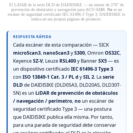
El LiDAR de la serie DLD de DAIDISIKE — un sensor de 270° de
prevención de obstáculos y navegación para AGV/AMR.
No
es un
escáner de seguridad certificado IEC 61496-3 Type 3; DAIDISIKE lo
indica en sus propias páginas de producto.
RESPUESTA RÁPIDA
Cada escáner de esta comparación — SICK
microScan3
,
nanoScan3
y
S300
, Omron
OS32C
,
Keyence
SZ-V
, Leuze
RSL400
y Banner
SX5
— es
un dispositivo certificado
IEC 61496-3 Type 3
con
ISO 13849-1 Cat. 3 / PL d
y
SIL 2
. La
serie
DLD
de DAIDISIKE (DLD05A3, DLD20A5, DLD30T-
5N) es un
LiDAR de prevención de obstáculos
/ navegación / perímetro
,
no
un escáner de
seguridad certificado Type 3 — una postura
que DAIDISIKE publica ella misma. Por tanto,
para una parada de seguridad
debe
conservar