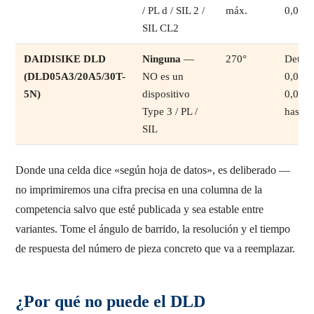
/ PL d / SIL 2 /
máx.
0,05–
SIL CL2
DAIDISIKE DLD
Ninguna
—
270°
Detecc
(DLD05A3/20A5/30T-
NO es un
0,05–5
5N)
dispositivo
0,05–2
Type 3 / PL /
hasta 
SIL
Donde una celda dice «según hoja de datos», es deliberado —
no imprimiremos una cifra precisa en una columna de la
competencia salvo que esté publicada y sea estable entre
variantes. Tome el ángulo de barrido, la resolución y el tiempo
de respuesta del número de pieza concreto que va a reemplazar.
¿Por qué no puede el DLD