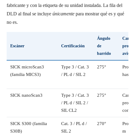
fabricante y con la etiqueta de su unidad instalada. La fila del
DLD al final se incluye
únicamente
para mostrar qué es y qué
no es.
Ángulo
Campo
Escáner
Certificación
de
protecc
barrido
aviso
SICK microScan3
Type 3 / Cat. 3
275°
Protec
(familia MICS3)
/ PL d / SIL 2
hasta 
SICK nanoScan3
Type 3 / Cat. 3
275°
Campo
/ PL d / SIL 2 /
protec
SIL CL2
compa
SICK S300 (familia
Cat. 3 / PL d /
270°
Protec
S30B)
SIL 2
m