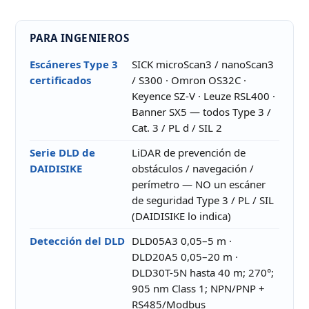
PARA INGENIEROS
Escáneres Type 3
SICK microScan3 / nanoScan3
certificados
/ S300 · Omron OS32C ·
Keyence SZ-V · Leuze RSL400 ·
Banner SX5 — todos Type 3 /
Cat. 3 / PL d / SIL 2
Serie DLD de
LiDAR de prevención de
DAIDISIKE
obstáculos / navegación /
perímetro — NO un escáner
de seguridad Type 3 / PL / SIL
(DAIDISIKE lo indica)
Detección del DLD
DLD05A3 0,05–5 m ·
DLD20A5 0,05–20 m ·
DLD30T-5N hasta 40 m; 270°;
905 nm Class 1; NPN/PNP +
RS485/Modbus