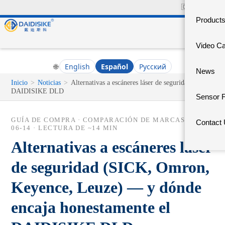
🇨🇳
中文官网
Product
Video C
🌐
English
Español
Русский
News
Inicio
>
Noticias
>
Alternativas a escáneres láser de seguridad —
DAIDISIKE DLD
Sensor 
GUÍA DE COMPRA · COMPARACIÓN DE MARCAS ·
2026-
Contact
06-14
· LECTURA DE ~14 MIN
Alternativas a escáneres láser
de seguridad (SICK, Omron,
Keyence, Leuze) — y dónde
encaja honestamente el