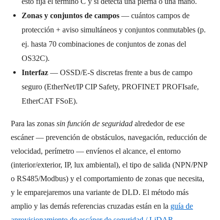
esto fija el término C y si detecta una pierna o una mano.
Zonas y conjuntos de campos
— cuántos campos de
protección + aviso simultáneos y conjuntos conmutables (p.
ej. hasta 70 combinaciones de conjuntos de zonas del
OS32C).
Interfaz
— OSSD/E-S discretas frente a bus de campo
seguro (EtherNet/IP CIP Safety, PROFINET PROFIsafe,
EtherCAT FSoE).
Para las zonas
sin función de seguridad
alrededor de ese
escáner — prevención de obstáculos, navegación, reducción de
velocidad, perímetro — envíenos el alcance, el entorno
(interior/exterior, IP, lux ambiental), el tipo de salida (NPN/PNP
o RS485/Modbus) y el comportamiento de zonas que necesita,
y le emparejaremos una variante de DLD. El método más
amplio y las demás referencias cruzadas están en la
guía de
aprovisionamiento de escáner de seguridad / LiDAR
.