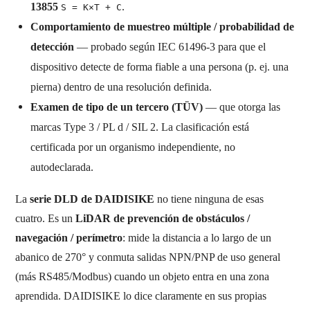
13855
.
S = K×T + C
Comportamiento de muestreo múltiple / probabilidad de
detección
— probado según IEC 61496-3 para que el
dispositivo detecte de forma fiable a una persona (p. ej. una
pierna) dentro de una resolución definida.
Examen de tipo de un tercero (TÜV)
— que otorga las
marcas Type 3 / PL d / SIL 2. La clasificación está
certificada por un organismo independiente, no
autodeclarada.
La
serie DLD de DAIDISIKE
no tiene ninguna de esas
cuatro. Es un
LiDAR de prevención de obstáculos /
navegación / perímetro
: mide la distancia a lo largo de un
abanico de 270° y conmuta salidas NPN/PNP de uso general
(más RS485/Modbus) cuando un objeto entra en una zona
aprendida. DAIDISIKE lo dice claramente en sus propias