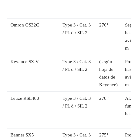
Omron OS32C
Type 3 / Cat. 3
270°
Seguri
/ PL d / SIL 2
hasta 
aviso 
m
Keyence SZ-V
Type 3 / Cat. 3
(según
Protec
/ PL d / SIL 2
hoja de
hasta 
datos de
aviso 
Keyence)
m
Leuze RSL400
Type 3 / Cat. 3
270°
Alcanc
/ PL d / SIL 2
funcio
hasta 
Banner SX5
Type 3 / Cat. 3
275°
Protec