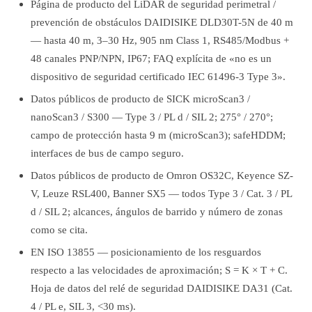
Página de producto del LiDAR de seguridad perimetral /
prevención de obstáculos DAIDISIKE DLD30T-5N de 40 m
— hasta 40 m, 3–30 Hz, 905 nm Class 1, RS485/Modbus +
48 canales PNP/NPN, IP67; FAQ explícita de «no es un
dispositivo de seguridad certificado IEC 61496-3 Type 3».
Datos públicos de producto de SICK microScan3 /
nanoScan3 / S300 — Type 3 / PL d / SIL 2; 275° / 270°;
campo de protección hasta 9 m (microScan3); safeHDDM;
interfaces de bus de campo seguro.
Datos públicos de producto de Omron OS32C, Keyence SZ-
V, Leuze RSL400, Banner SX5 — todos Type 3 / Cat. 3 / PL
d / SIL 2; alcances, ángulos de barrido y número de zonas
como se cita.
EN ISO 13855 — posicionamiento de los resguardos
respecto a las velocidades de aproximación; S = K × T + C.
Hoja de datos del relé de seguridad DAIDISIKE DA31 (Cat.
4 / PL e, SIL 3, <30 ms).