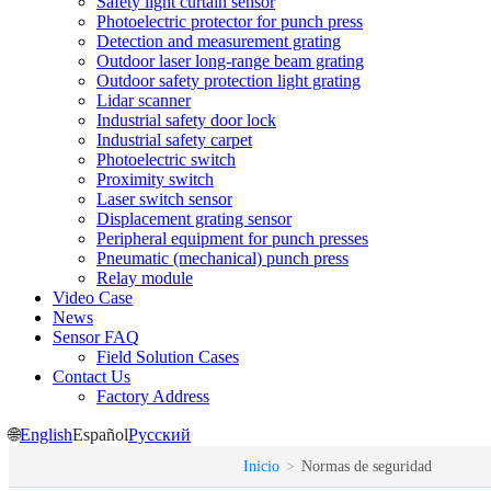
Safety light curtain sensor
Photoelectric protector for punch press
Detection and measurement grating
Outdoor laser long-range beam grating
Outdoor safety protection light grating
Lidar scanner
Industrial safety door lock
Industrial safety carpet
Photoelectric switch
Proximity switch
Laser switch sensor
Displacement grating sensor
Peripheral equipment for punch presses
Pneumatic (mechanical) punch press
Relay module
Video Case
News
Sensor FAQ
Field Solution Cases
Contact Us
Factory Address
🌐
English
Español
Русский
Inicio
>
Normas de seguridad