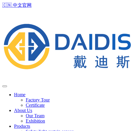
🇨🇳
中文官网
Home
Factory Tour
Certificate
About Us
Our Team
Exhibition
Products