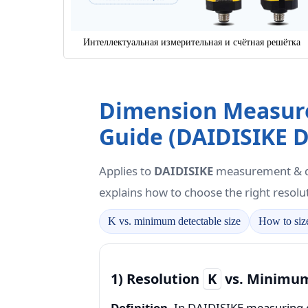
Интеллектуальная измерительная и счётная решётка
Dimension Measure
Guide (DAIDISIKE
Applies to
DAIDISIKE
measurement & de
explains how to choose the right resolu
K vs. minimum detectable size
How to size
1) Resolution
K
vs. Minimum
Definition.
In DAIDISIKE measuring g