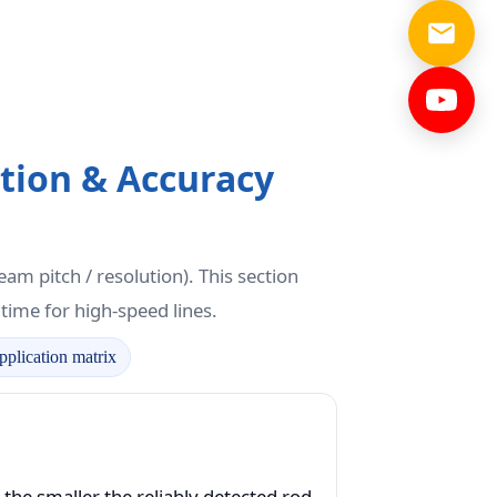
tion & Accuracy
eam pitch / resolution). This section
time for high-speed lines.
pplication matrix
the smaller the reliably detected rod,