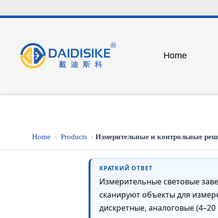
Home
Factory Tour
Our Te
Safety light cur
Certificate
Exhibit
Detection and 
Outdoor safety p
Home
Products
Измерительные и контрольные реш
›
›
Industrial safety
Photoelectric s
КРАТКИЙ ОТВЕТ
Измерительные световые заве
Laser switch se
сканируют объекты для измере
Peripheral equi
дискретные, аналоговые (4–20