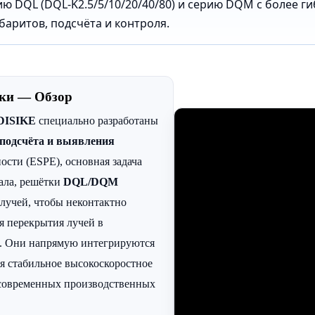
рию DQL (DQL-K2.5/5/10/20/40/80) и серию DQM с более 
абаритов, подсчёта и контроля.
тки — Обзор
DISIKE
специально разработаны
 подсчёта и выявления
ности (ESPE), основная задача
ала, решётки
DQL/DQM
лучей, чтобы неконтактно
я перекрытия лучей в
. Они напрямую интегрируются
ая стабильное высокоскоростное
а современных производственных