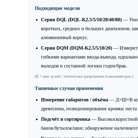
Подходящие модели
Серия DQL (DQL-K2.5/5/10/20/40/80)
— Унив
коротких, средних и больших диапазонов; ш
алюминиевый корпус.
Серия DQM (DQM-K2.5/5/10/20)
— Измерите
гибкими вариантами ввода-вывода, идеально
выходов и составной логики годен/брак.
(K = шаг лучей / оптическое разрешение в миллиметрах.)
Типичные случаи применения
Измерение габаритов / объёма
— Д×Ш×В кор
древесины, позиционирование кромки листа
Подсчёт и сортировка
— Высокоскоростной 
банок/бутылок/шин; обнаружение наличия/от