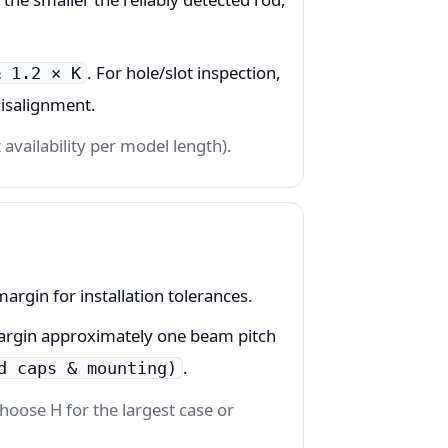
. For hole/slot inspection,
≥ 1.2 × K
misalignment.
availability per model length).
rgin for installation tolerances.
rgin approximately one beam pitch
.
d caps & mounting)
hoose H for the largest case or