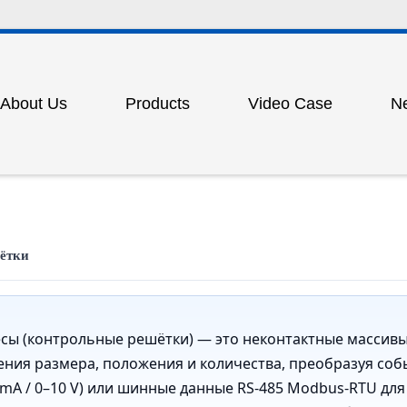
About Us
Products
Video Case
N
am
tain sensor
Photoelectric protector for punch p
ion
measurement grating
Outdoor laser long-range beam gra
rotection light grating
Lidar scanner
ётки
 door lock
Industrial safety carpet
witch
Proximity switch
сы (контрольные решётки) — это неконтактные массивы
nsor
Displacement grating sensor
ния размера, положения и количества, преобразуя соб
pment for punch presses
Pneumatic (mechanical) punch pr
 mA / 0–10 V) или шинные данные RS-485 Modbus-RTU для