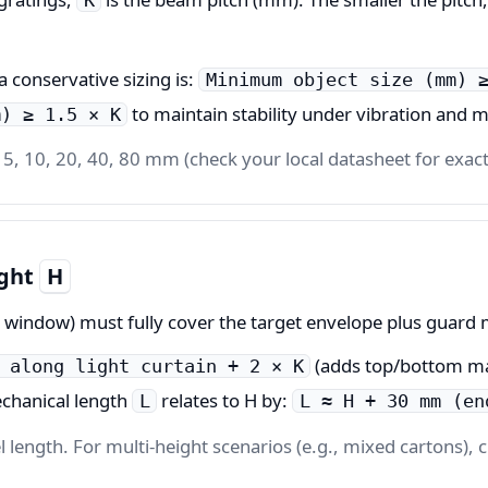
K
 conservative sizing is:
Minimum object size (mm) 
to maintain stability under vibration and 
m) ≥ 1.5 × K
5, 10, 20, 40, 80 mm (check your local datasheet for exact 
ight
H
window) must fully cover the target envelope plus guard ma
(adds top/bottom ma
 along light curtain + 2 × K
chanical length
relates to H by:
L
L ≈ H + 30 mm (en
 length. For multi-height scenarios (e.g., mixed cartons), c