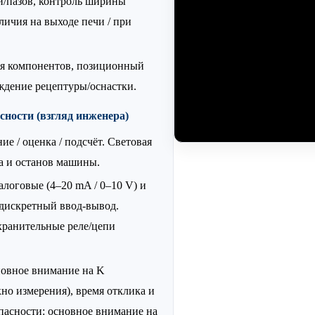
/пазов, контроль ширины
личия на выходе печи / при
я компонентов, позиционный
ждение рецептуры/оснастки.
сности (взгляд инженера)
е / оценка / подсчёт. Световая
ла и останов машины.
логовые (4–20 mA / 0–10 V) и
дискретный ввод-вывод.
охранительные реле/цепи
новное внимание на K
кно измерения), время отклика и
опасности: основное внимание на