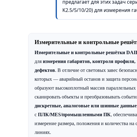
предлагает для этих задач се
Relay module
K2.5/5/10/20) для измерения г
Измерительные и контрольные решё
Измерительные и контрольные решётки DAI
для
измерения габаритов, контроля профиля,
дефектов
. В отличие от световых завес безопас
которых — аварийный останов и защита персон
образуют высокоплотный массив параллельных 
сканировать объекты и преобразовывать событи
дискретные, аналоговые или шинные данные
с
ПЛК/MES/промышленными ПК
, обеспечив
измерение размера, положения и количества н
линиях.