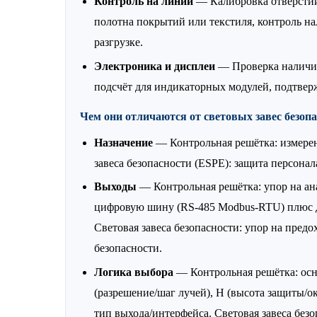
Контроль на линии
— Калибровка отверстий
полотна покрытий или текстиля, контроль на
разгрузке.
Электроника и дисплеи
— Проверка наличи
подсчёт для индикаторных модулей, подтвер
Чем они отличаются от световых завес безопа
Назначение
— Контрольная решётка: измерени
завеса безопасности (ESPE): защита персона
Выходы
— Контрольная решётка: упор на ана
цифровую шину (RS-485 Modbus-RTU) плюс 
Световая завеса безопасности: упор на пред
безопасности.
Логика выбора
— Контрольная решётка: ос
(разрешение/шаг лучей), H (высота защиты/о
тип выхода/интерфейса. Световая завеса без