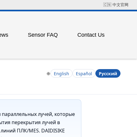
🇨🇳
中文官网
ews
Sensor FAQ
Contact Us
Field Solution Cases
Factory Address
ress
ting
🌐
English
Español
Русский
 параллельных лучей, которые
ытия перекрытия лучей в
ess
 линий ПЛК/MES. DAIDISIKE