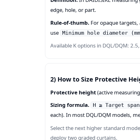
edge, hole, or part.
Rule-of-thumb.
For opaque targets, a
use
Minimum hole diameter (m
Available K options in DQL/DQM: 2.5, 
2) How to Size Protective He
Protective height
(active measuring 
Sizing formula.
H ≥ Target span
each). In most DQL/DQM models, me
Select the next higher standard model
deploy two graded curtains.