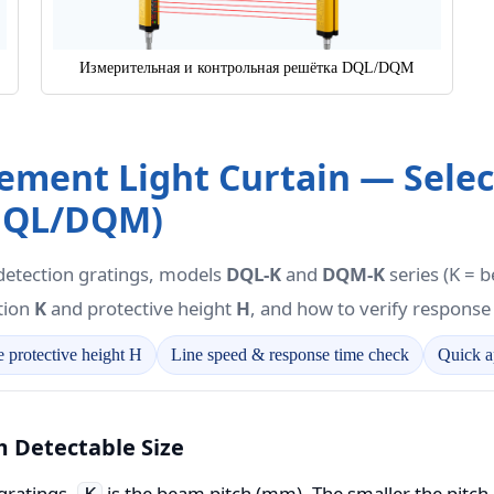
Измерительная и контрольная решётка DQL/DQM
ment Light Curtain — Selec
 DQL/DQM)
tection gratings, models
DQL-K
and
DQM-K
series (K = b
tion
K
and protective height
H
, and how to verify response 
 protective height H
Line speed & response time check
Quick a
 Detectable Size
ratings,
is the beam pitch (mm). The smaller the pitch, 