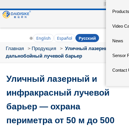
🇨🇳
中文官网
Product
Video C
🌐
English
Español
Русский
News
Главная
>
Продукция
>
Уличный лазерный
Sensor 
дальнобойный лучевой барьер
Contact
Уличный лазерный и
инфракрасный лучевой
барьер — охрана
периметра от 50 м до 500