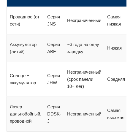
Проводное (от
Серия
Самая
Неограниченный
сети)
JNS
низкая
Аккумулятор
Серия
~3 года на одну
Низкая
(литий)
ABF
зарядку
Неограниченный
Солнце +
Серия
(срок панели
Средняя
аккумулятор
JHW
10+ лет)
Лазер
Серия
Самая
дальнобойный,
DDSK-
Неограниченный
высокая
проводной
J