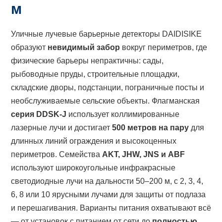
м
Уличные лучевые барьерные детекторы DAIDISIKE
образуют
невидимый забор
вокруг периметров, где
физические барьеры непрактичны: сады,
рыбоводные пруды, строительные площадки,
складские дворы, подстанции, пограничные посты и
необслуживаемые сельские объекты. Флагманская
серия DDSK-J
использует коллимированные
лазерные лучи и достигает
500 метров на пару
для
длинных линий ограждения и высокоценных
периметров. Семейства
AKT, JHW, JNS и ABF
используют широкоугольные инфракрасные
светодиодные лучи на дальности 50–200 м, с 2, 3, 4,
6, 8 или 10 ярусными лучами для защиты от подлаза
и перешагивания. Варианты питания охватывают всё
— от установок с питанием от сети до
полностью