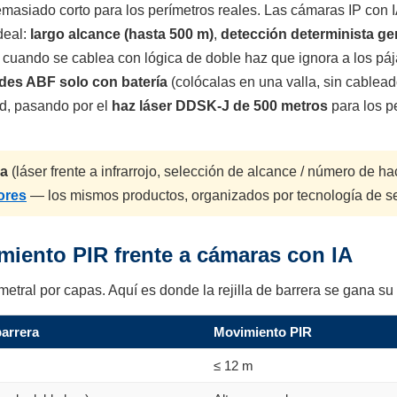
masiado corto para los perímetros reales. Las cámaras IP con 
deal:
largo alcance (hasta 500 m)
,
detección determinista g
cuando se cablea con lógica de doble haz que ignora a los páj
des ABF solo con batería
(colócalas en una valla, sin cablead
d, pasando por el
haz láser DDSK-J de 500 metros
para los p
ca
(láser frente a infrarrojo, selección de alcance / número de h
iores
— los mismos productos, organizados por tecnología de se
imiento PIR frente a cámaras con IA
etral por capas. Aquí es donde la rejilla de barrera se gana su s
barrera
Movimiento PIR
≤ 12 m