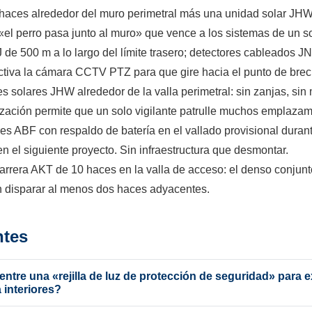
aces alrededor del muro perimetral más una unidad solar JHW 
 «el perro pasa junto al muro» que vence a los sistemas de un s
e 500 m a lo largo del límite trasero; detectores cableados JN
y activa la cámara CCTV PTZ para que gire hacia el punto de brec
s solares JHW alrededor de la valla perimetral: sin zanjas, si
ización permite que un solo vigilante patrulle muchos emplazam
es ABF con respaldo de batería en el vallado provisional durant
en el siguiente proyecto. Sin infraestructura que desmontar.
barrera AKT de 10 haces en la valla de acceso: el denso conju
sin disparar al menos dos haces adyacentes.
ntes
 entre una «rejilla de luz de protección de seguridad» para e
 interiores?