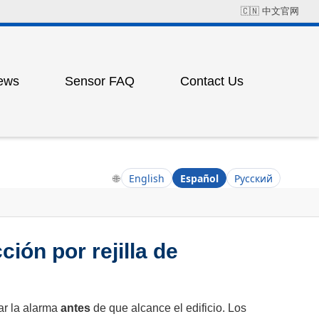
🇨🇳
中文官网
ews
Sensor FAQ
Contact Us
Field Solution Cases
Factory Address
ress
ting
🌐
English
Español
Русский
ión por rejilla de
ess
ar la alarma
antes
de que alcance el edificio. Los