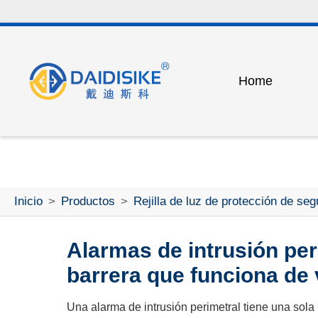
Home
Factory Tour
Our Te
Safety light cur
Certificate
Exhibit
Detection and 
Outdoor safety p
Inicio
>
Productos
>
Rejilla de luz de protección de seg
Industrial safety
Photoelectric s
Alarmas de intrusión per
barrera que funciona de
Laser switch se
Peripheral equi
Una alarma de intrusión perimetral tiene una sola 