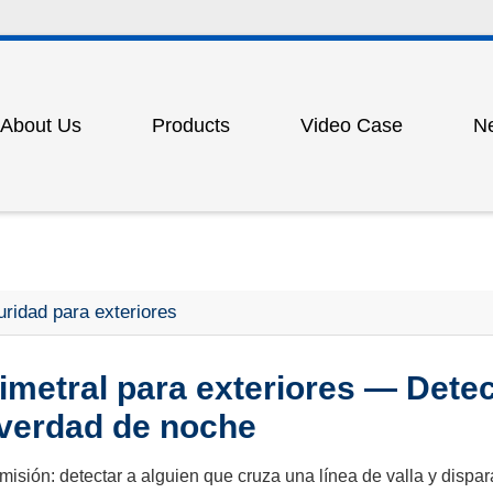
About Us
Products
Video Case
N
am
tain sensor
Photoelectric protector for punch p
ion
measurement grating
Outdoor laser long-range beam gra
rotection light grating
Lidar scanner
uridad para exteriores
 door lock
Industrial safety carpet
witch
Proximity switch
imetral para exteriores — Detecc
 verdad de noche
nsor
Displacement grating sensor
pment for punch presses
Pneumatic (mechanical) punch pr
misión: detectar a alguien que cruza una línea de valla y dispar